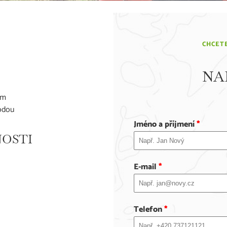
CHCETE
NA
ům
hodou
Jméno a příjmení
*
OSTI
E-mail
*
Telefon
*