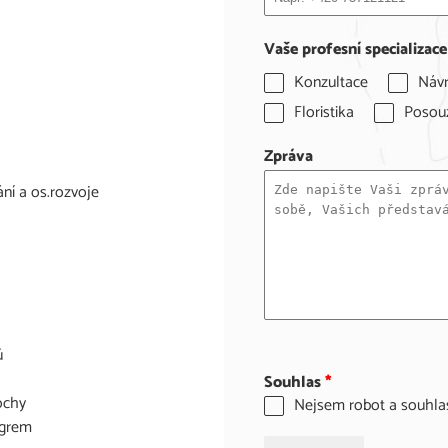
Vaše profesní specializace
Konzultace
Náv
Floristika
Posouz
Zpráva
í a os.rozvoje
ů
Souhlas
*
ochy
Nejsem robot a souhla
agrem