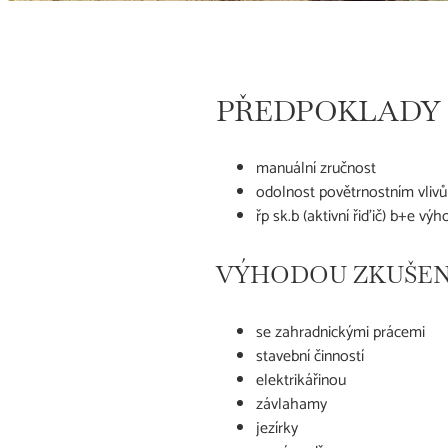
PŘEDPOKLADY
manuální zručnost
odolnost povětrnostním vliv
řp sk.b (aktivní řiďič) b+e vý
VÝHODOU ZKUŠEN
se zahradnickými prácemi
stavební činností
elektrikářinou
závlahamy
jezírky