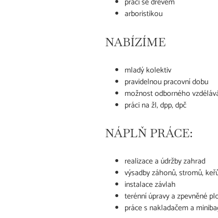
prací se dřevem
arboristikou
NABÍZÍME
mladý kolektiv
pravidelnou pracovní dobu
možnost odborného vzdéláván
práci na žl, dpp, dpč
NÁPLŇ PRÁCE:
realizace a údržby zahrad
výsadby záhonů, stromů, keř
instalace závlah
terénní úpravy a zpevněné pl
práce s nakladačem a minib