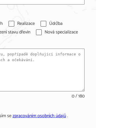
rh
Realizace
Údržba
ení stavu dřevin
Nová specializace
0 / 180
sím se
zpracováním osobních údajů
.