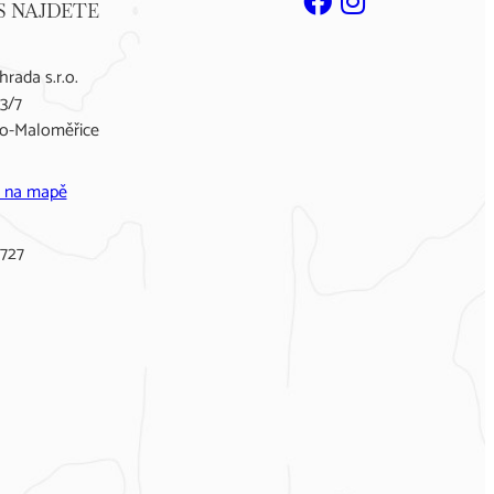
S NAJDETE
rada s.r.o.
3/7
no-Maloměřice
t na mapě
8727